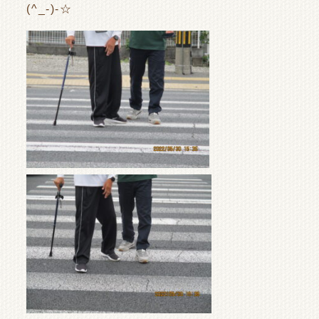
(^_-)-☆